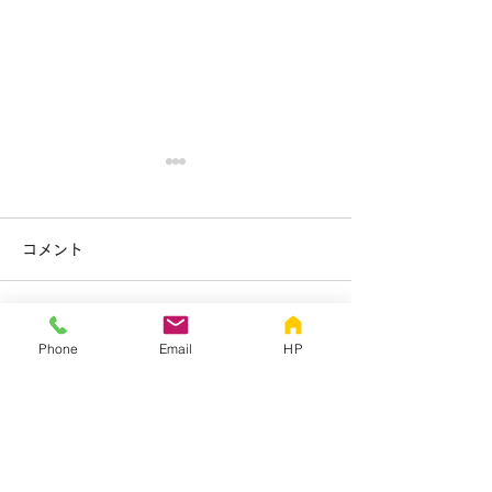
コメント
お盆休みのお知
コメントを追加…
年末年始の休診日のお知
Phone
Email
HP
らせです
滝メンタルクリニック
名古屋市中川区の
〒454-0866 愛知県名古屋市中川区